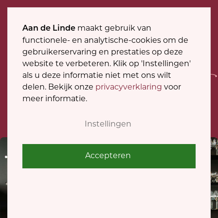
Tog
C
maakt gebruik van
Aan de Linde
nav
functionele- en analytische-cookies om de
o
gebruikerservaring en prestaties op deze
maakt
website te verbeteren. Klik op 'Instellingen'
o
als u deze informatie niet met ons wilt
Wat ons uniek
delen. Bekijk onze
privacyverklaring
voor
k
meer informatie.
i
Instellingen
e
c
Accepteren
o
n
s