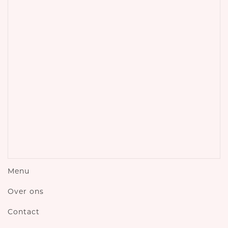
Jan Deckerstraat 1b
6301 GX Valkenburg
Nieuws
Medewerker bediening
16 jan. 2023
- Parttime / Fulltime
Direct naar
Home
Events
Menu
Over ons
Contact